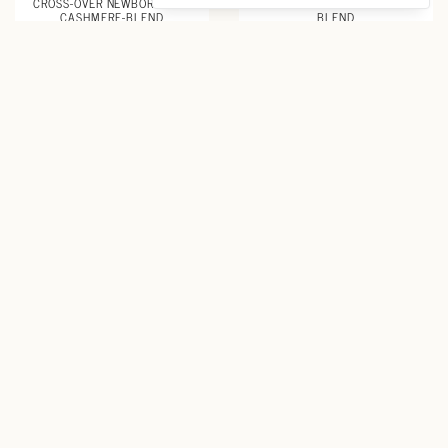
CROSS-OVER NEWBORN SUIT
BABY SWEAT PANTS CASHMERE-
CASHMERE-BLEND
BLEND
€ 64
€ 42
10% cashmere
10% cashmere
CROSS-OVER BABY CARDIGAN
CROSS-OVER NEWBORN SUIT
CASHMERE-BLEND
CASHMERE-BLEND
€ 45
€ 64