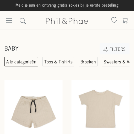
Meld je aan
en ontvang gratis sokjes bij je eerste bestelling
BABY
FILTERS
Alle categorieën
Tops & T-shirts
Broeken
Sweaters & Vest