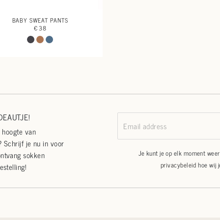
BABY SWEAT PANTS
€ 38
EAUTJE!
Email address
e hoogte van
 Schrijf je nu in voor
Je kunt je op elk moment weer 
ontvang sokken
privacybeleid
hoe wij 
estelling!