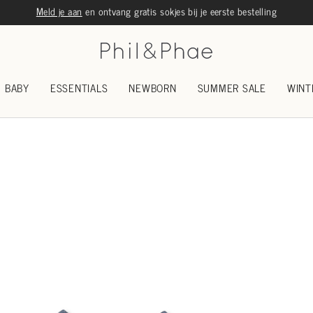
Meld je aan
en ontvang gratis sokjes bij je eerste bestelling
BABY
ESSENTIALS
NEWBORN
SUMMER SALE
WINT