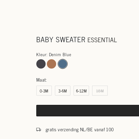
BABY SWEATER
ESSENTIAL
Kleur: Denim Blue
Maat:
0-3M
3-6M
6-12M
18M
gratis verzending NL/BE vanaf 100