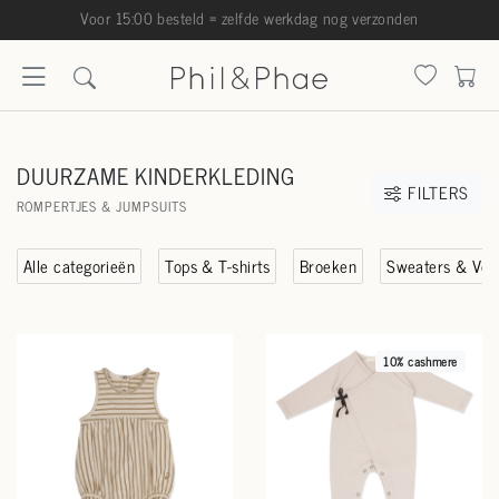
gratis verzending NL/BE vanaf 100
DUURZAME KINDERKLEDING
FILTERS
ROMPERTJES & JUMPSUITS
Alle categorieën
Tops & T-shirts
Broeken
Sweaters & Vest
10% cashmere