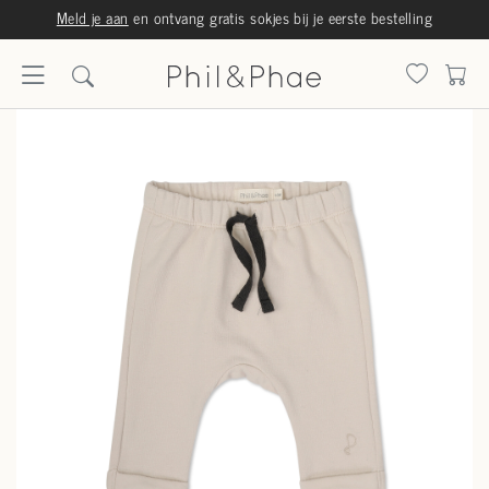
Meld je aan
en ontvang gratis sokjes bij je eerste bestelling