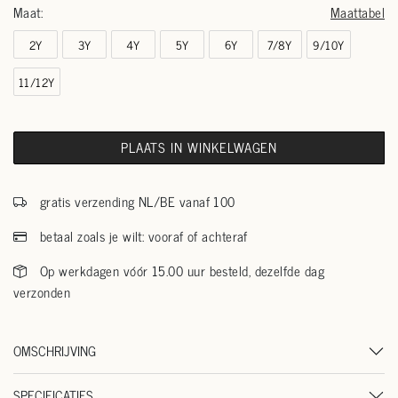
Maat:
Maattabel
2Y
3Y
4Y
5Y
6Y
7/8Y
9/10Y
11/12Y
PLAATS IN WINKELWAGEN
gratis verzending NL/BE vanaf 100
betaal zoals je wilt: vooraf of achteraf
Op werkdagen vóór 15.00 uur besteld, dezelfde dag
verzonden
OMSCHRIJVING
SPECIFICATIES