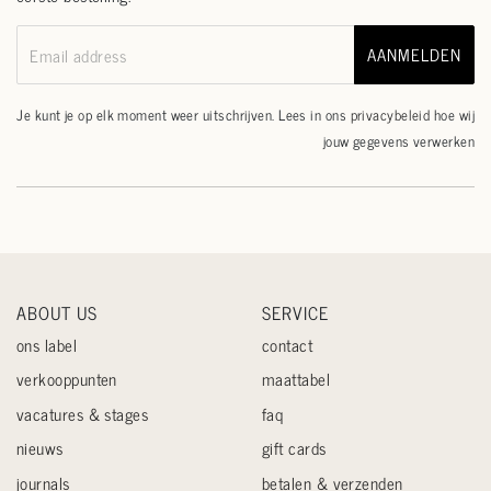
AANMELDEN
Email address
Je kunt je op elk moment weer uitschrijven. Lees in ons
privacybeleid
hoe wij
jouw gegevens verwerken
ABOUT US
SERVICE
ons label
contact
verkooppunten
maattabel
vacatures & stages
faq
nieuws
gift cards
journals
betalen & verzenden