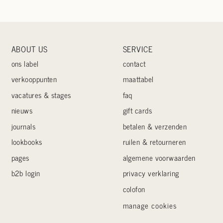
ABOUT US
SERVICE
ons label
contact
verkooppunten
maattabel
vacatures & stages
faq
nieuws
gift cards
journals
betalen & verzenden
lookbooks
ruilen & retourneren
pages
algemene voorwaarden
b2b login
privacy verklaring
colofon
manage cookies