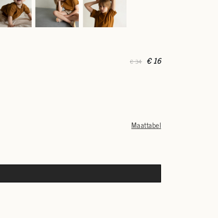
€ 16
€ 34
Maattabel