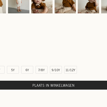
Y
5Y
6Y
7/8Y
9/10Y
11/12Y
PLAATS IN WINKELWAGEN