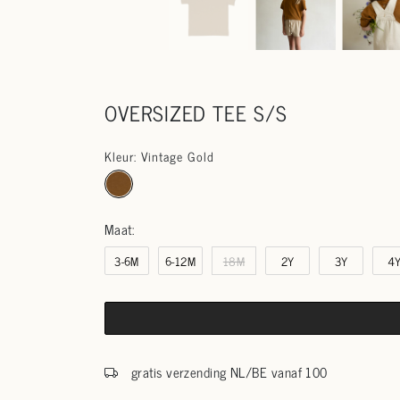
OVERSIZED TEE S/S
Kleur: Vintage Gold
Maat:
3-6M
6-12M
18M
2Y
3Y
4
gratis verzending NL/BE vanaf 100