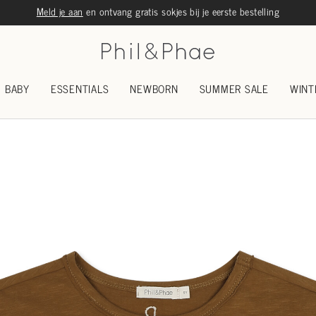
Meld je aan
en ontvang gratis sokjes bij je eerste bestelling
BABY
ESSENTIALS
NEWBORN
SUMMER SALE
WINT