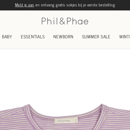
Meld je aan
en ontvang gratis sokjes bij je eerste bestelling
BABY
ESSENTIALS
NEWBORN
SUMMER SALE
WINT