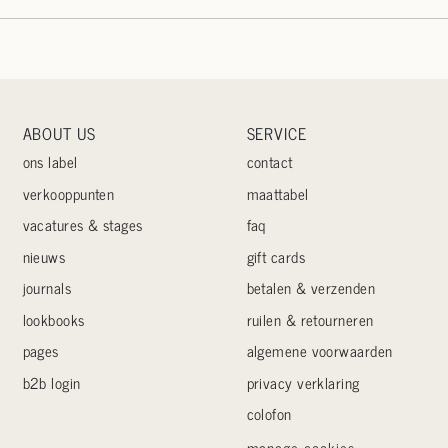
ABOUT US
SERVICE
ons label
contact
verkooppunten
maattabel
vacatures & stages
faq
nieuws
gift cards
journals
betalen & verzenden
lookbooks
ruilen & retourneren
pages
algemene voorwaarden
b2b login
privacy verklaring
colofon
manage cookies