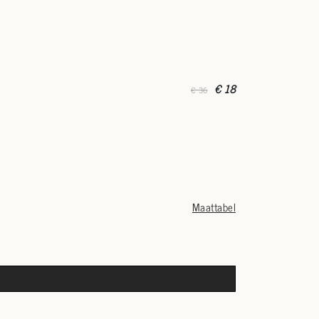
€ 18
€ 36
Maattabel