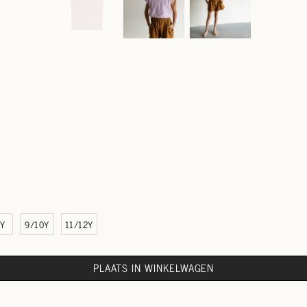
8Y
9/10Y
11/12Y
PLAATS IN WINKELWAGEN