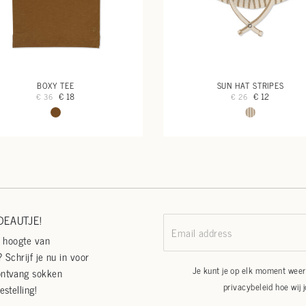
BOXY TEE
SUN HAT STRIPES
€ 18
€ 12
€ 36
€ 26
EAUTJE!
Email address
e hoogte van
 Schrijf je nu in voor
Je kunt je op elk moment weer 
ontvang sokken
privacybeleid
hoe wij 
estelling!