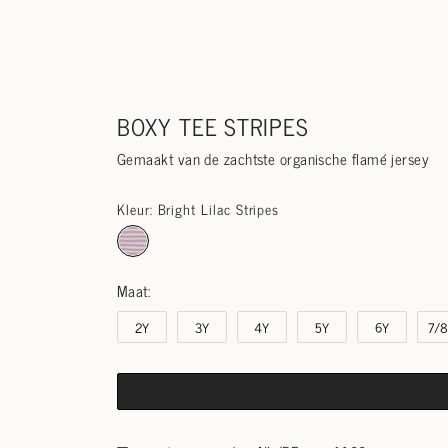
BOXY TEE STRIPES
Gemaakt van de zachtste organische flamé jersey
Kleur: Bright Lilac Stripes
Maat:
2Y
3Y
4Y
5Y
6Y
7/