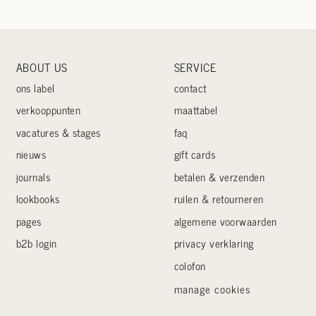
ABOUT US
SERVICE
ons label
contact
verkooppunten
maattabel
vacatures & stages
faq
nieuws
gift cards
journals
betalen & verzenden
lookbooks
ruilen & retourneren
pages
algemene voorwaarden
b2b login
privacy verklaring
colofon
manage cookies