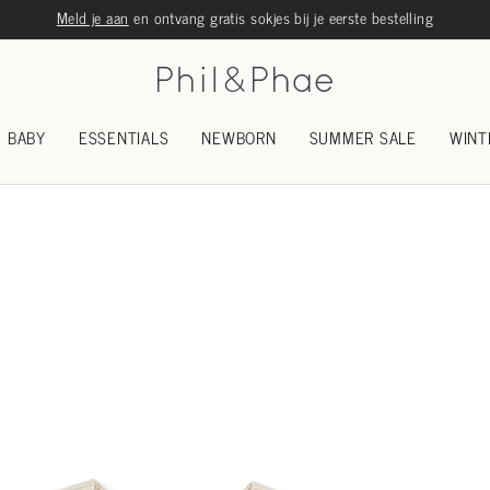
Meld je aan
en ontvang gratis sokjes bij je eerste bestelling
BABY
ESSENTIALS
NEWBORN
SUMMER SALE
WINT