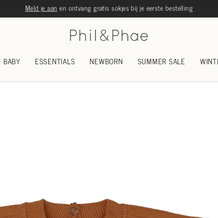
Meld je aan
en ontvang gratis sokjes bij je eerste bestelling
BABY
ESSENTIALS
NEWBORN
SUMMER SALE
WINT