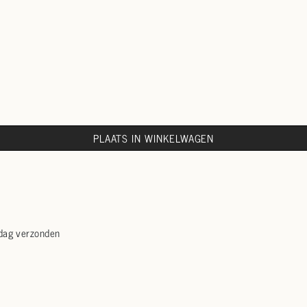
PLAATS IN WINKELWAGEN
 dag verzonden