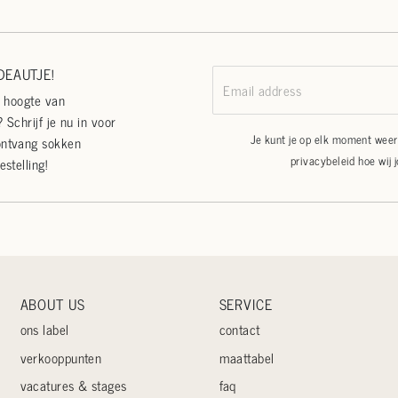
EAUTJE!
Email address
e hoogte van
 Schrijf je nu in voor
Je kunt je op elk moment weer 
ontvang sokken
privacybeleid
hoe wij 
estelling!
ABOUT US
SERVICE
ons label
contact
verkooppunten
maattabel
vacatures & stages
faq