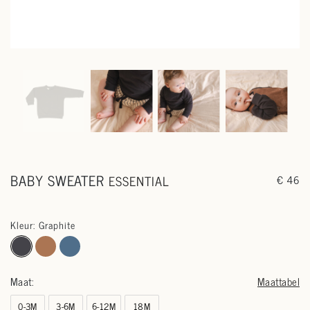
BABY SWEATER
ESSENTIAL
€ 46
Kleur: Graphite
Maat:
Maattabel
0-3M
3-6M
6-12M
18M