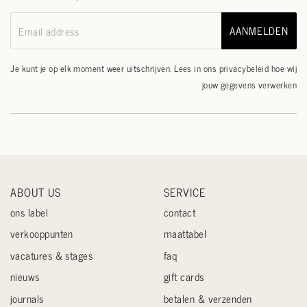
AANMELDEN
Email address
Je kunt je op elk moment weer uitschrijven. Lees in ons
privacybeleid
hoe wij
jouw gegevens verwerken
ABOUT US
SERVICE
ons label
contact
verkooppunten
maattabel
vacatures & stages
faq
nieuws
gift cards
journals
betalen & verzenden