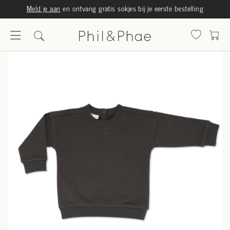
Meld je aan
en ontvang gratis sokjes bij je eerste bestelling