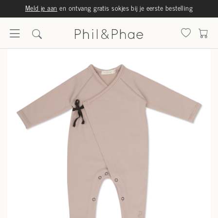
Meld je aan
en ontvang gratis sokjes bij je eerste bestelling