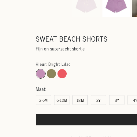
SWEAT BEACH SHORTS
Fijn en superzacht shortje
Kleur: Bright Lilac
Maat:
3-6M
6-12M
18M
2Y
3Y
4