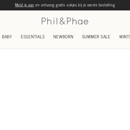
Meld je aan
en ontvang gratis sokjes bij je eerste bestelling
BABY
ESSENTIALS
NEWBORN
SUMMER SALE
WINT