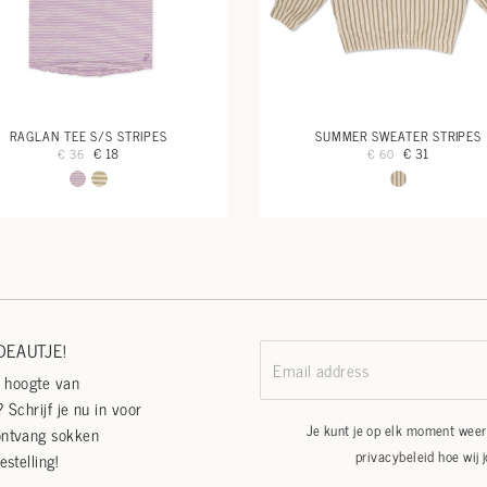
RAGLAN TEE S/S STRIPES
SUMMER SWEATER STRIPES
€ 18
€ 31
€ 36
€ 60
EAUTJE!
Email address
e hoogte van
 Schrijf je nu in voor
Je kunt je op elk moment weer 
ontvang sokken
privacybeleid
hoe wij 
estelling!