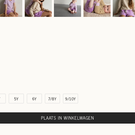
Y
5Y
6Y
7/8Y
9/10Y
PLAATS IN WINKELWAGEN