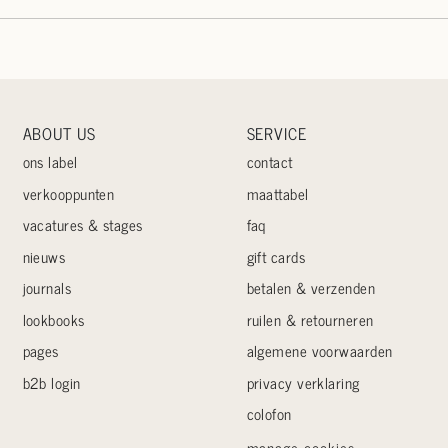
ABOUT US
SERVICE
ons label
contact
verkooppunten
maattabel
vacatures & stages
faq
nieuws
gift cards
journals
betalen & verzenden
lookbooks
ruilen & retourneren
pages
algemene voorwaarden
b2b login
privacy verklaring
colofon
manage cookies