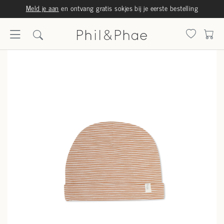
Meld je aan
en ontvang gratis sokjes bij je eerste bestelling