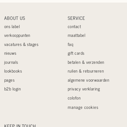
ABOUT US
SERVICE
ons label
contact
verkooppunten
maattabel
vacatures & stages
faq
nieuws
gift cards
journals
betalen & verzenden
lookbooks
ruilen & retourneren
pages
algemene voorwaarden
b2b login
privacy verklaring
colofon
manage cookies
KEEP IN TOUCH