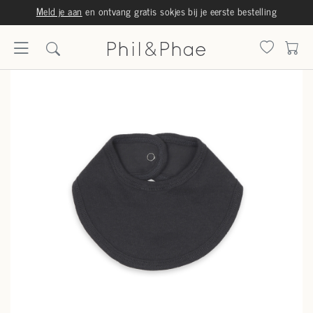
Meld je aan
en ontvang gratis sokjes bij je eerste bestelling