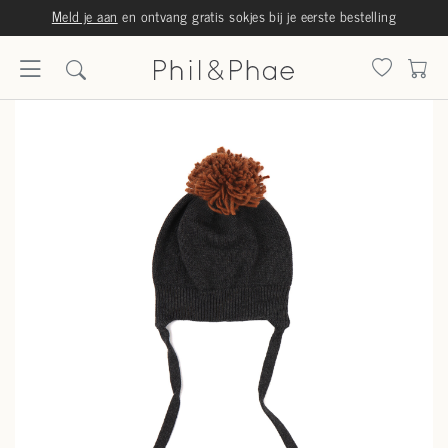
Meld je aan
en ontvang gratis sokjes bij je eerste bestelling