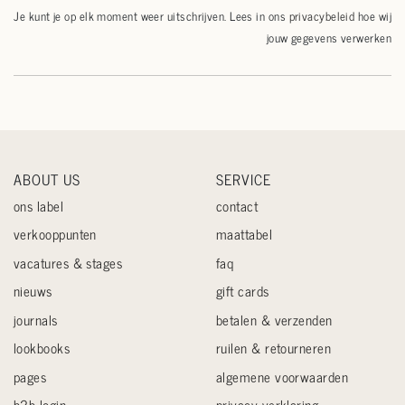
Je kunt je op elk moment weer uitschrijven. Lees in ons
privacybeleid
hoe wij
jouw gegevens verwerken
ABOUT US
SERVICE
ons label
contact
verkooppunten
maattabel
vacatures & stages
faq
nieuws
gift cards
journals
betalen & verzenden
lookbooks
ruilen & retourneren
pages
algemene voorwaarden
b2b login
privacy verklaring