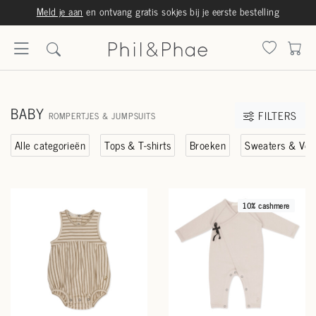
Meld je aan
en ontvang gratis sokjes bij je eerste bestelling
BABY
FILTERS
ROMPERTJES & JUMPSUITS
Alle categorieën
Tops & T-shirts
Broeken
Sweaters & Vest
10% cashmere