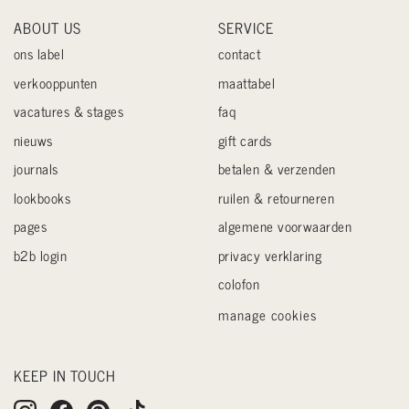
ABOUT US
SERVICE
ons label
contact
verkooppunten
maattabel
vacatures & stages
faq
nieuws
gift cards
journals
betalen & verzenden
lookbooks
ruilen & retourneren
pages
algemene voorwaarden
b2b login
privacy verklaring
colofon
manage cookies
KEEP IN TOUCH